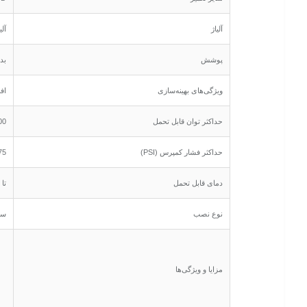
آلیاژ
آل
پوشش
بدون
ویژگی‌های بهینه‌سازی
اف
حداکثر توان قابل تحمل
400+ اسب بخار در مدل آنودایز / ح
حداکثر فشار کمپرس (PSI)
 PSI
دمای قابل تحمل
تا 1350 درجه سانتی‌گراد (در نسخه پوشش‌دار)
نوع نصب
سا
مزایا و ویژگی‌ها