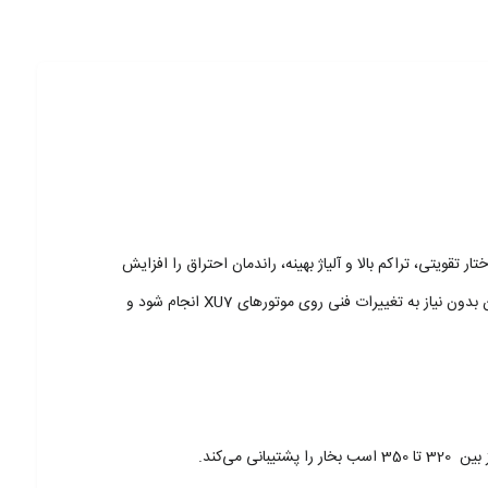
xu7) طراحی و تولید شده است. این پیستون با ساختار تقویتی، تراکم بالا و آلیاژ بهینه، راندمان احتراق را افزایش
داده و موجب بهبود محسوس شتاب، گشتاور و توان خروجی خودرو می‌شود. سایز استاندارد STD و تولید دقیق این قطعه باعث می‌شود نصب آن بدون نیاز به تغییرات فنی روی موتورهای XU7 انجام شود و