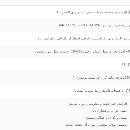
یاژ آلومینیوم تقویت‌شده با سیستم استرج برای کاهش دما
 پوشش / با پوشش HARD ANODISING COATING
زایش بازده موتور، دوام بیشتر، کاهش اصطکاک، طراحی برای فشار بالا
دود 320-350 اسب در مدل بدون پوشش
175
زگار با قطعات فابریک و میل‌سوپاپ لیفت بالا
افزایش عمر قطعه و مقاومت در برابر سایش
تحمل حرارتی و فشاری بالا
بهبود روانکاری و عملکرد پیستون
پوشش آنودایز سخت و ایمن برای محیط زیست