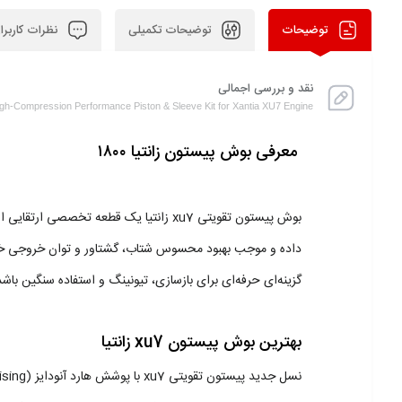
توضیحات
توضیحات تکمیلی
نظرات کاربرا
نقد و بررسی اجمالی
gh-Compression Performance Piston & Sleeve Kit for Xantia XU7 Engine
معرفی
بوش پیستون زانتیا
۱۸۰۰
گزینه‌ای حرفه‌ای برای بازسازی، تیونینگ و استفاده سنگین باشد
بهترین بوش پیستون
xu7
زانتیا
نسل جدید پیستون تقویتی xu7 با پوشش هارد آنودایز (Hard Anodising) توان تحمل بیش از 400 اسب بخار را دارد و نسخه بدون پوشش نیز بین 320 تا 350 اسب بخار را پشتیبانی می‌کند.