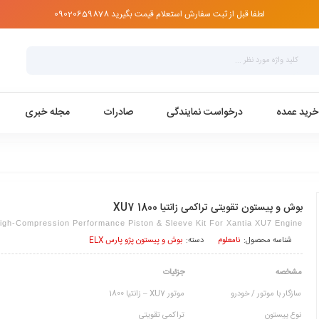
لطفا قبل از ثبت سفارش استعلام قیمت بگیرید 09020659878
رید عمده
درخواست نمایندگی
صادرات
مجله خبری
بوش و پیستون تقویتی تراکمی زانتیا XU7 1800
igh-Compression Performance Piston & Sleeve Kit For Xantia XU7 Engine
شناسه محصول:
نامعلوم
دسته:
بوش و پیستون پژو پارس ELX
مشخصه
جزئیات
سازگار با موتور / خودرو
موتور XU7 – زانتیا 1800
نوع پیستون
تراکمی تقویتی