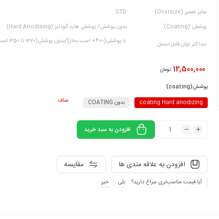
سایز تعمیر (Oversize)
STD
پوشش (Coating)
بدون پوشش/ پوشش هارد آنودایز (Hard Anodising)
با پوشش(400+ اسب بخار)/بدون پوشش(320 تا 350 اسب بخار)
حداکثر توان قابل تحمل
12,500,000
تومان
پوشش(coating)
صاف
coating Hard anodizing
بدون COATING
افزودن به سبد خرید
افزودن به علاقه مندی ها
مقایسه
آیا قیمت مناسب‌تری سراغ دارید؟
بلی
خیر