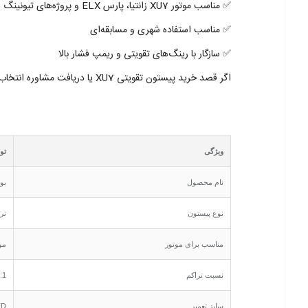
✅ مناسب موتور XU7 زانتیا، پارس ELX و پروژه‌های تیونینگ
✅ مناسب استفاده شهری و مسابقه‌ای
✅ سازگار با رینگ‌های تقویتی و ریمپ فشار بالا
اگر قصد خرید پیستون تقویتی XU7 یا دریافت مشاوره انتخاب سایز و نوع پوشش را دارید، میتوانید با کارشناسان
ویژگی
تو
نام محصول
بوش
نوع پیستون
تر
مناسب برای موتور
موتور U7
نسبت تراکم
:1
سایز تعمیر
TD