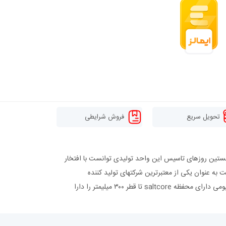
تحویل سریع
فروش شرایطی
در زمینی به مساحت ۵۰۰۰ متر مربع در تبریز تاسیس گردید.در نخستین روزهای تاسیس این واحد تولیدی توانست با افتخار
فعالیت به عنوان یکی از معتبرترین شرکتهای تولید کننده
تخصصی پیستون موتورهای دیزلی و بنزینی در سطح ایران مطرح شده است و این واحد تولیدی توانایی ساخت کلیه پیستون های چدنی، آلومینیومی دارای محفظه saltcore تا قطر ۳۰۰ میلیمتر را دارا