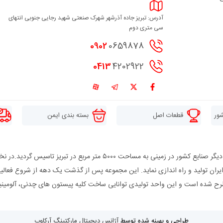
آدرس: تبریز جاده آذرشهر شهرک صنعتی شهید رجایی جنوبی انتهای
سی متری دوم
0902
0659878
0413
4202922
شور
قطعات اصل
بسته بندی ایمن
در سال ۱۳۶۲ با هدف تولید پیستون مورد نیاز صنعت خودرو و دیگر صنایع کشور 
رتش جمهوری اسلامی ایران تولید و راه اندازی نماید. این مجموعه پس از گذشت یک دهه از شروع 
طراحی و بهینه شده توسط
آژانس دیجیتال مارکتینگ آرکاوب